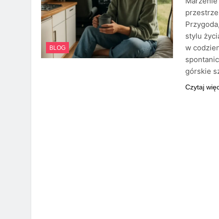
Marzenie
przestrze
Przygoda,
stylu życ
w codzie
BLOG
spontanic
górskie s
Czytaj wię