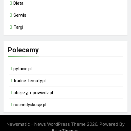
Dieta
Serwis
Targi
Polecamy
pytacie.pl
trudne-tematy.pl
obejrzyj-i-powiedz.pl
nocnedyskusje.pl
Newsmatic - News WordPress Theme 2026. Powered By
.
BlazeThemes