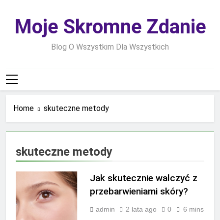
Skip
to
Moje Skromne Zdanie
content
Blog O Wszystkim Dla Wszystkich
Home
skuteczne metody
skuteczne metody
Jak skutecznie walczyć z
przebarwieniami skóry?
admin
2 lata ago
0
6 mins