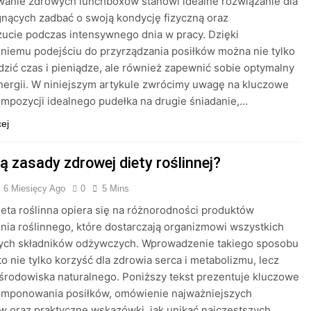
wanie zdrowych lunchboxów stanowi idealne rozwiązanie dla
nących zadbać o swoją kondycję fizyczną oraz
ucie podczas intensywnego dnia w pracy. Dzięki
iemu podejściu do przyrządzania posiłków można nie tylko
zić czas i pieniądze, ale również zapewnić sobie optymalny
ergii. W niniejszym artykule zwrócimy uwagę na kluczowe
mpozycji idealnego pudełka na drugie śniadanie,…
cej
ą zasady zdrowej diety roślinnej?
6 Miesięcy Ago
0
5 Mins
eta roślinna opiera się na różnorodności produktów
ia roślinnego, które dostarczają organizmowi wszystkich
ych składników odżywczych. Wprowadzenie takiego sposobu
to nie tylko korzyść dla zdrowia serca i metabolizmu, lecz
 środowiska naturalnego. Poniższy tekst prezentuje kluczowe
omponowania posiłków, omówienie najważniejszych
w oraz praktyczne wskazówki, jak unikać najczęstszych