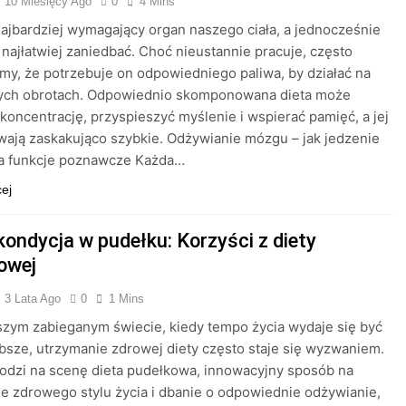
10 Miesięcy Ago
0
4 Mins
ajbardziej wymagający organ naszego ciała, a jednocześnie
y najłatwiej zaniedbać. Choć nieustannie pracuje, często
y, że potrzebuje on odpowiedniego paliwa, by działać na
ych obrotach. Odpowiednio skomponowana dieta może
koncentrację, przyspieszyć myślenie i wspierać pamięć, a jej
wają zaskakująco szybkie. Odżywianie mózgu – jak jedzenie
a funkcje poznawcze Każda…
cej
kondycja w pudełku: Korzyści z diety
owej
3 Lata Ago
0
1 Mins
szym zabieganym świecie, kiedy tempo życia wydaje się być
bsze, utrzymanie zdrowej diety często staje się wyzwaniem.
odzi na scenę dieta pudełkowa, innowacyjny sposób na
e zdrowego stylu życia i dbanie o odpowiednie odżywianie,