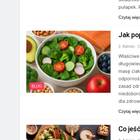
pułapek.
Czytaj wię
Jak po
Admin
Właściwe
długowiec
masę ciał
odporność
zasad zdr
BLOG
niedoboró
dla zdrow
Czytaj wię
Co jeś