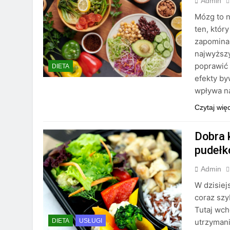
Admin
Mózg to n
ten, któr
zapominam
najwyższ
poprawić 
DIETA
efekty by
wpływa n
Czytaj wię
Dobra 
pudełk
Admin
W dzisiej
coraz szy
Tutaj wch
utrzymani
DIETA
USŁUGI