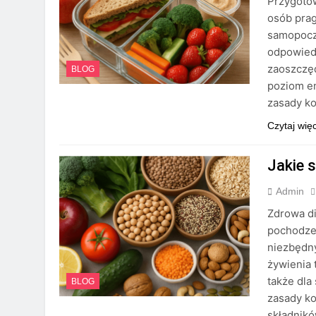
Przygoto
osób prag
samopocz
odpowiedn
zaoszczęd
BLOG
poziom en
zasady ko
Czytaj wię
Jakie s
Admin
Zdrowa di
pochodzen
niezbędn
żywienia 
także dla
BLOG
zasady k
składnikó