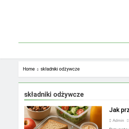
Skip
to
content
Home
składniki odżywcze
składniki odżywcze
Jak pr
Admin