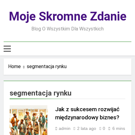
Skip
to
Moje Skromne Zdanie
content
Blog O Wszystkim Dla Wszystkich
Home
segmentacja rynku
segmentacja rynku
Jak z sukcesem rozwijać
międzynarodowy biznes?
admin
2 lata ago
0
6 mins