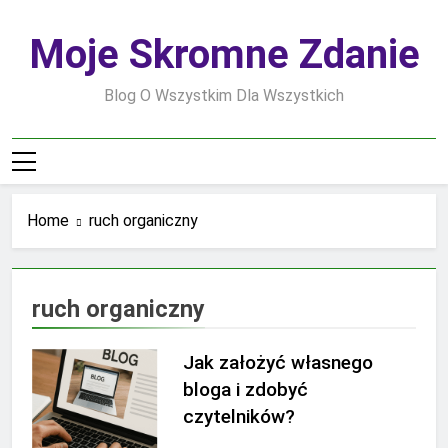
Skip
to
Moje Skromne Zdanie
content
Blog O Wszystkim Dla Wszystkich
Home
ruch organiczny
ruch organiczny
Jak założyć własnego
bloga i zdobyć
czytelników?