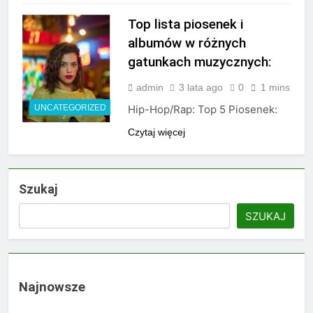
Top lista piosenek i
albumów w różnych
gatunkach muzycznych:
admin
3 lata ago
0
1 mins
UNCATEGORIZED
Hip-Hop/Rap: Top 5 Piosenek:
Czytaj więcej
Szukaj
SZUKAJ
Najnowsze