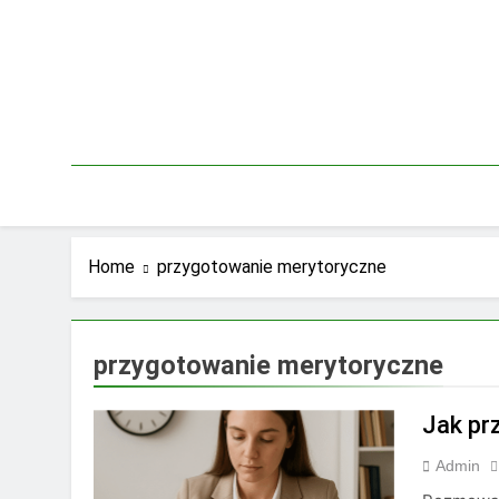
Skip
to
content
Home
przygotowanie merytoryczne
przygotowanie merytoryczne
Jak pr
Admin