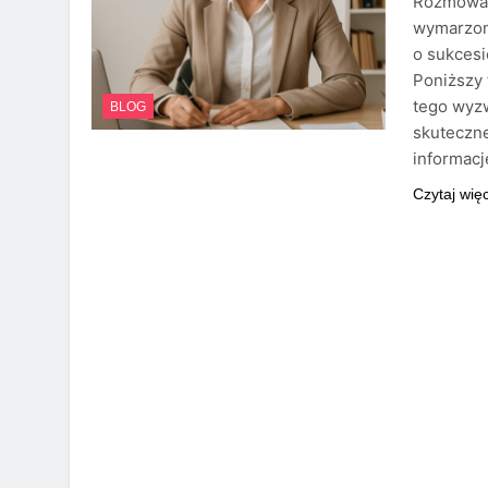
Rozmowa k
wymarzon
o sukcesi
Poniższy
tego wyz
BLOG
skuteczne
informacj
Czytaj wię