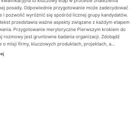
walifikacyjna to kluczowy etap w procesie znalezienia
ej posady. Odpowiednie przygotowanie może zadecydować
e i pozwolić wyróżnić się spośród licznej grupy kandydatów.
 tekst przedstawia ważne aspekty związane z każdym etapem
wania. Przygotowanie merytoryczne Pierwszym krokiem do
j rozmowy jest gruntowne badania organizacji. Zdobądź
e o misji firmy, kluczowych produktach, projektach, a…
cej