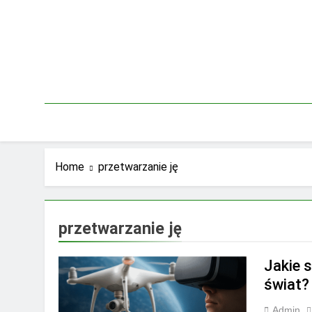
Skip
to
content
Home
przetwarzanie ję
przetwarzanie ję
Jakie 
świat?
Admin