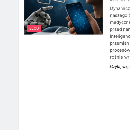
Dynamiczn
naszego ż
medyczne.
przed nam
BLOG
inteligen
przemian 
procesów 
rośnie w
Czytaj wię