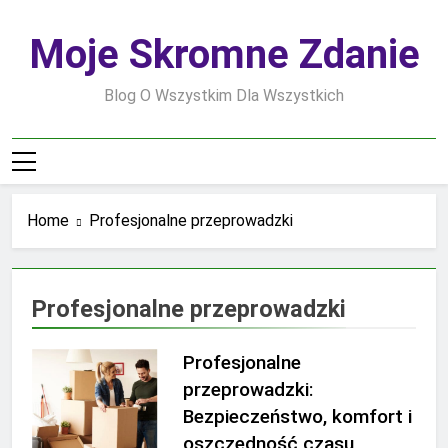
Skip
to
Moje Skromne Zdanie
content
Blog O Wszystkim Dla Wszystkich
Home
Profesjonalne przeprowadzki
Profesjonalne przeprowadzki
Profesjonalne
przeprowadzki:
Bezpieczeństwo, komfort i
oszczędność czasu