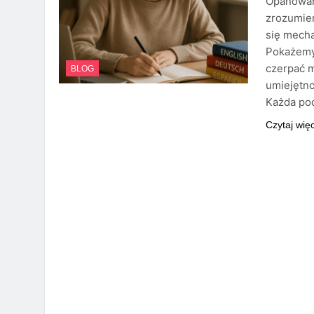
Opanowan
zrozumien
się mecha
Pokażemy,
czerpać m
BLOG
umiejętno
Każda po
Czytaj wię