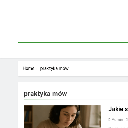
Skip
to
content
Home
praktyka mów
praktyka mów
Jakie 
Admin