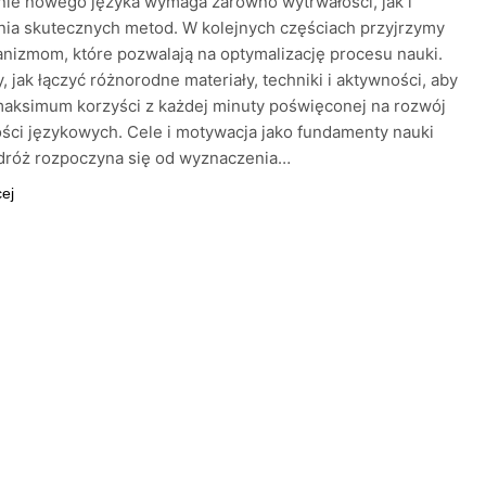
ie nowego języka wymaga zarówno wytrwałości, jak i
ia skutecznych metod. W kolejnych częściach przyjrzymy
nizmom, które pozwalają na optymalizację procesu nauki.
 jak łączyć różnorodne materiały, techniki i aktywności, aby
aksimum korzyści z każdej minuty poświęconej na rozwój
ści językowych. Cele i motywacja jako fundamenty nauki
dróż rozpoczyna się od wyznaczenia…
cej