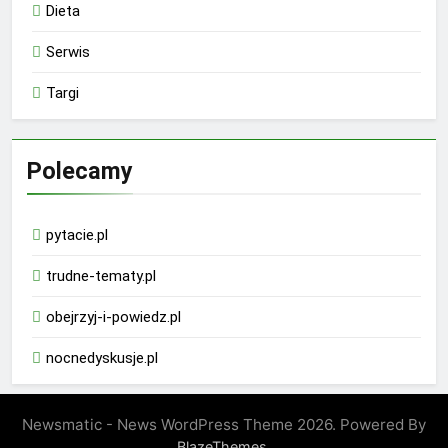
Dieta
Serwis
Targi
Polecamy
pytacie.pl
trudne-tematy.pl
obejrzyj-i-powiedz.pl
nocnedyskusje.pl
Newsmatic - News WordPress Theme 2026. Powered By
.
BlazeThemes