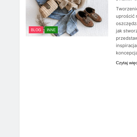
Tworzenie
uprościć 
oszczędza
jak stwor
BLOG
INNE
przedstaw
inspiracj
koncepcja
Czytaj wię