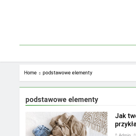
Skip
to
content
Home
podstawowe elementy
podstawowe elementy
Jak tw
przykł
Admin