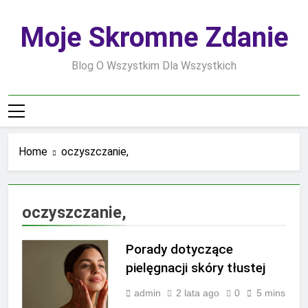
Skip
to
Moje Skromne Zdanie
content
Blog O Wszystkim Dla Wszystkich
Home
oczyszczanie,
oczyszczanie,
Porady dotyczące
pielęgnacji skóry tłustej
admin
2 lata ago
0
5 mins