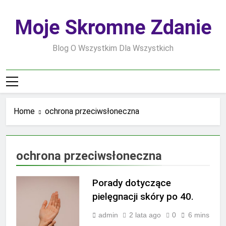
Skip
to
Moje Skromne Zdanie
content
Blog O Wszystkim Dla Wszystkich
Home
ochrona przeciwsłoneczna
ochrona przeciwsłoneczna
Porady dotyczące
pielęgnacji skóry po 40.
admin
2 lata ago
0
6 mins