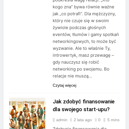
kogo zna” bywa równie ważne
jak „co potrafi”. Dla mężczyzny,
który nie czuje się w swoim
żywiole podczas głośnych
eventów, tłumów i gamy spotkań
networkingowych, to może być
wyzwanie. Ale to właśnie Ty,
introwertyk, masz przewagę –
gdy nauczysz się robić
networking po swojemu. Bo
relacje nie muszą…
Czytaj więcej
Jak zdobyć finansowanie
dla swojego start-upu?
admin
2 lata ago
0
5 mins
Zdobycie finansowania dla