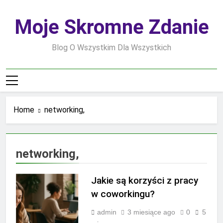
Skip
to
Moje Skromne Zdanie
content
Blog O Wszystkim Dla Wszystkich
Home
networking,
networking,
Jakie są korzyści z pracy
w coworkingu?
admin
3 miesiące ago
0
5