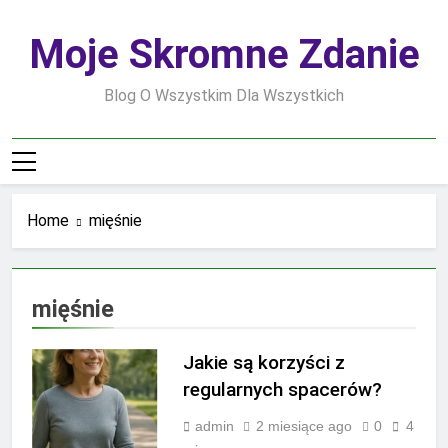
Skip
to
Moje Skromne Zdanie
content
Blog O Wszystkim Dla Wszystkich
Home
mięśnie
mięśnie
Jakie są korzyści z
regularnych spacerów?
admin
2 miesiące ago
0
4