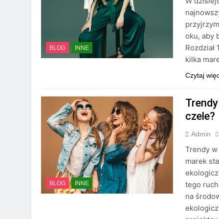
W dzisiej
najnowsz
przyjrzy
oku, aby 
Rozdział 
BLOG
INNE
kilka mar
Czytaj wię
Trendy
czele?
Admin
Trendy w 
marek st
ekologicz
tego ruch
BLOG
INNE
na środo
ekologicz