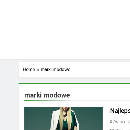
Skip
to
content
Home
marki modowe
marki modowe
Najlep
Admin