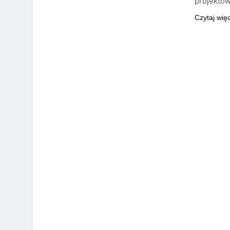
projekto
Czytaj wię