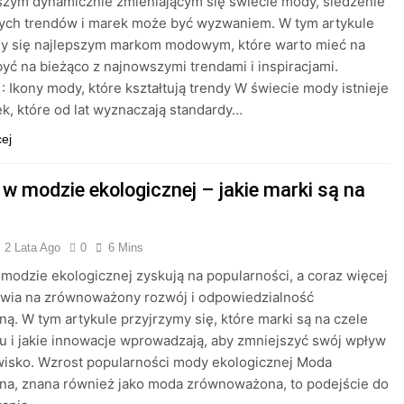
szym dynamicznie zmieniającym się świecie mody, śledzenie
ych trendów i marek może być wyzwaniem. W tym artykule
my się najlepszym markom modowym, które warto mieć na
być na bieżąco z najnowszymi trendami i inspiracjami.
1: Ikony mody, które kształtują trendy W świecie mody istnieje
ek, które od lat wyznaczają standardy…
cej
 w modzie ekologicznej – jakie marki są na
2 Lata Ago
0
6 Mins
modzie ekologicznej zyskują na popularności, a coraz więcej
awia na zrównoważony rozwój i odpowiedzialność
ną. W tym artykule przyjrzymy się, które marki są na czele
u i jakie innowacje wprowadzają, aby zmniejszyć swój wpływ
wisko. Wzrost popularności mody ekologicznej Moda
na, znana również jako moda zrównoważona, to podejście do