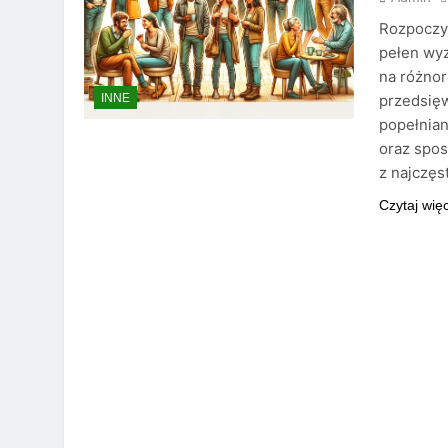
Rozpoczyn
pełen wyz
na różnor
przedsięw
INNE
popełnian
oraz spos
z najczę
Czytaj wię