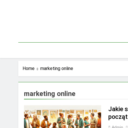
Skip
to
content
Home
marketing online
marketing online
Jakie 
począt
Admin