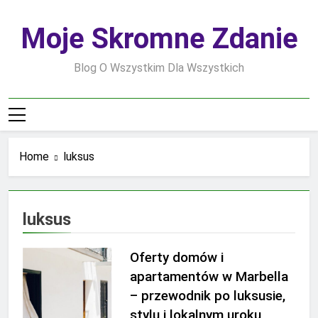
Skip
to
Moje Skromne Zdanie
content
Blog O Wszystkim Dla Wszystkich
Home
luksus
luksus
Oferty domów i
apartamentów w Marbella
– przewodnik po luksusie,
stylu i lokalnym uroku