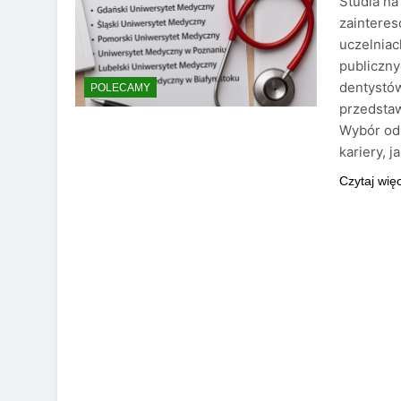
Studia na
zaintere
uczelniac
publiczny
dentystów
POLECAMY
przedstaw
Wybór od
kariery, 
Czytaj wię