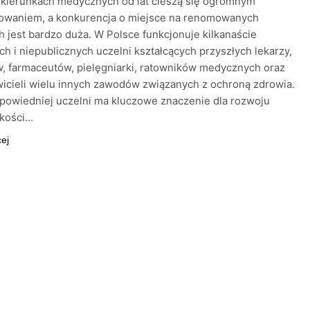
 kierunkach medycznych od lat cieszą się ogromnym
sowaniem, a konkurencja o miejsce na renomowanych
h jest bardzo duża. W Polsce funkcjonuje kilkanaście
ch i niepublicznych uczelni kształcących przyszłych lekarzy,
, farmaceutów, pielęgniarki, ratowników medycznych oraz
icieli wielu innych zawodów związanych z ochroną zdrowia.
powiedniej uczelni ma kluczowe znaczenie dla rozwoju
jakości…
cej