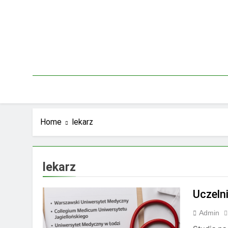
Skip
to
content
Home
lekarz
lekarz
Uczeln
Admin