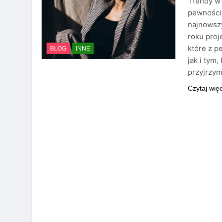
Trendy w 
pewnością
najnowsz
roku proj
które z p
BLOG
INNE
jak i tym
przyjrzy
Czytaj wię