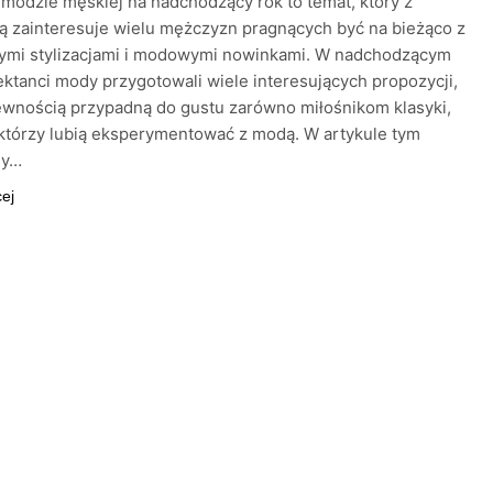
modzie męskiej na nadchodzący rok to temat, który z
 zainteresuje wielu mężczyzn pragnących być na bieżąco z
ymi stylizacjami i modowymi nowinkami. W nadchodzącym
ektanci mody przygotowali wiele interesujących propozycji,
ewnością przypadną do gustu zarówno miłośnikom klasyki,
, którzy lubią eksperymentować z modą. W artykule tym
my…
cej