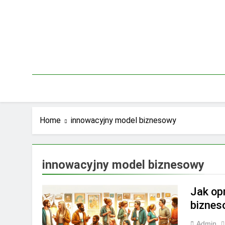
Skip
to
content
Home
innowacyjny model biznesowy
innowacyjny model biznesowy
Jak op
biznes
Admin