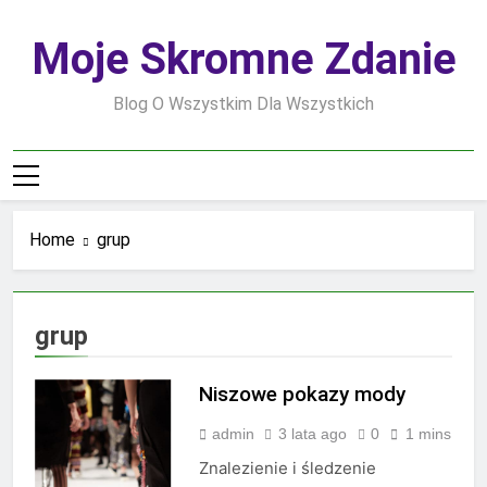
Skip
to
Moje Skromne Zdanie
content
Blog O Wszystkim Dla Wszystkich
Home
grup
grup
Niszowe pokazy mody
admin
3 lata ago
0
1 mins
Znalezienie i śledzenie