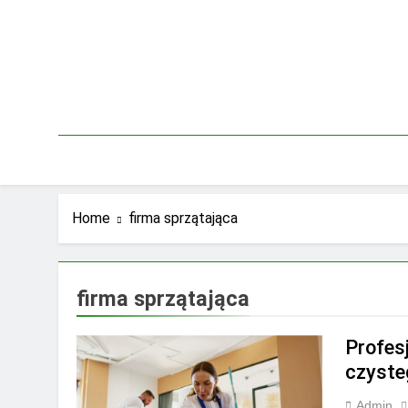
Skip
to
content
Home
firma sprzątająca
firma sprzątająca
Profes
czyste
Admin