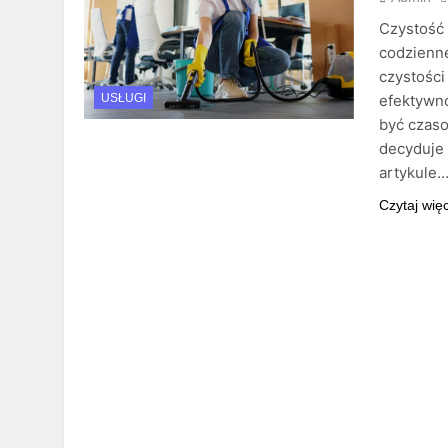
Czystość
codzienne
czystości
efektywno
USŁUGI
być czaso
decyduje 
artykule
Czytaj wię