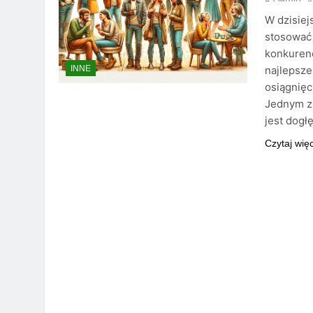
W dzisie
stosować 
konkurenc
najlepsze
INNE
osiągnięc
Jednym z
jest dogł
Czytaj wię