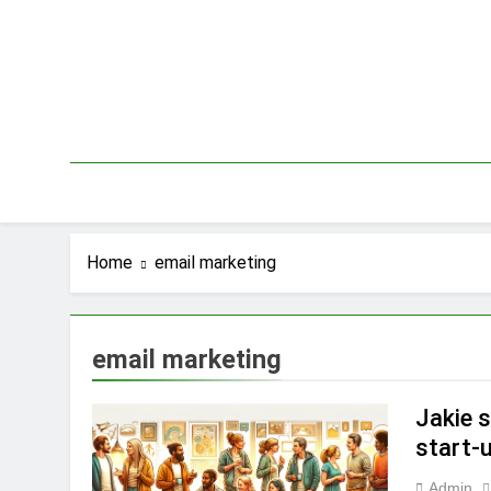
Skip
to
content
Home
email marketing
email marketing
Jakie 
start-
Admin