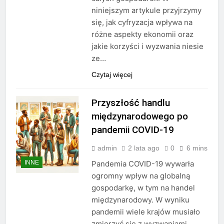
niniejszym artykule przyjrzymy
się, jak cyfryzacja wpływa na
różne aspekty ekonomii oraz
jakie korzyści i wyzwania niesie
ze…
Czytaj więcej
Przyszłość handlu
międzynarodowego po
pandemii COVID-19
admin
2 lata ago
0
6 mins
INNE
Pandemia COVID-19 wywarła
ogromny wpływ na globalną
gospodarkę, w tym na handel
międzynarodowy. W wyniku
pandemii wiele krajów musiało
zmierzyć się z wyzwaniami,