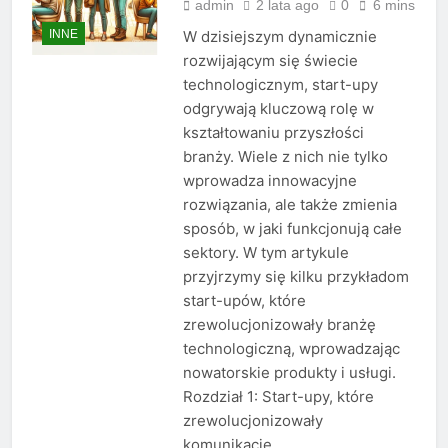
admin
2 lata ago
0
6 mins
INNE
W dzisiejszym dynamicznie
rozwijającym się świecie
technologicznym, start-upy
odgrywają kluczową rolę w
kształtowaniu przyszłości
branży. Wiele z nich nie tylko
wprowadza innowacyjne
rozwiązania, ale także zmienia
sposób, w jaki funkcjonują całe
sektory. W tym artykule
przyjrzymy się kilku przykładom
start-upów, które
zrewolucjonizowały branżę
technologiczną, wprowadzając
nowatorskie produkty i usługi.
Rozdział 1: Start-upy, które
zrewolucjonizowały
komunikację…