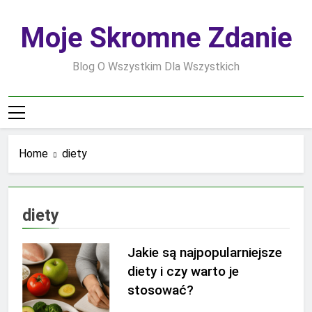
Skip
to
Moje Skromne Zdanie
content
Blog O Wszystkim Dla Wszystkich
Home
diety
diety
Jakie są najpopularniejsze
diety i czy warto je
stosować?