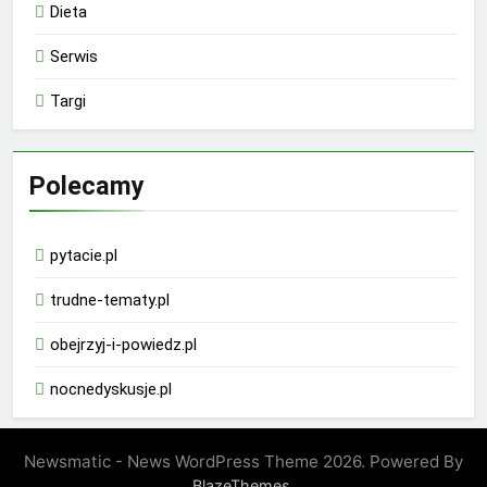
Dieta
Serwis
Targi
Polecamy
pytacie.pl
trudne-tematy.pl
obejrzyj-i-powiedz.pl
nocnedyskusje.pl
Newsmatic - News WordPress Theme 2026. Powered By
.
BlazeThemes