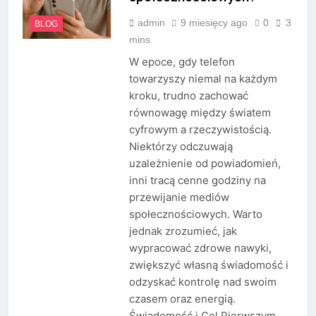
admin
9 miesięcy ago
0
3
BLOG
mins
W epoce, gdy telefon
towarzyszy niemal na każdym
kroku, trudno zachować
równowagę między światem
cyfrowym a rzeczywistością.
Niektórzy odczuwają
uzależnienie od powiadomień,
inni tracą cenne godziny na
przewijanie mediów
społecznościowych. Warto
jednak zrozumieć, jak
wypracować zdrowe nawyki,
zwiększyć własną świadomość i
odzyskać kontrolę nad swoim
czasem oraz energią.
Świadomość i Cel Pierwszym