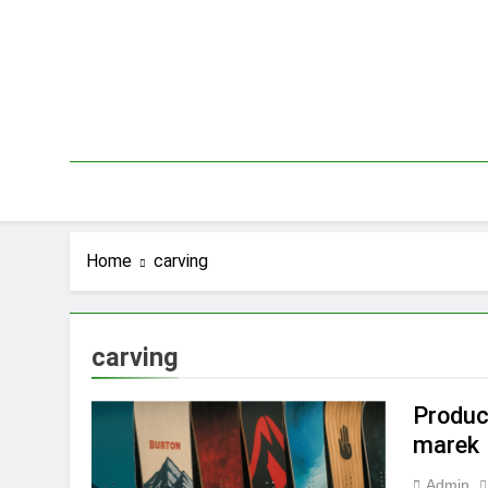
Skip
to
content
Home
carving
carving
Produc
marek
Admin