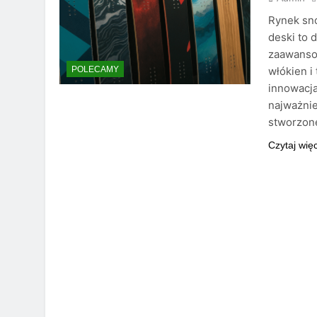
Rynek sno
deski to 
zaawansow
włókien i
POLECAMY
innowacja
najważniej
stworzon
Czytaj wię