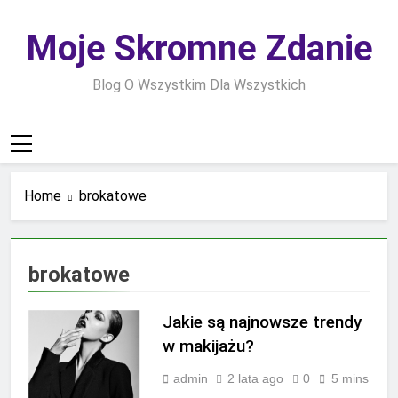
Skip
to
Moje Skromne Zdanie
content
Blog O Wszystkim Dla Wszystkich
Home
brokatowe
brokatowe
Jakie są najnowsze trendy
w makijażu?
admin
2 lata ago
0
5 mins