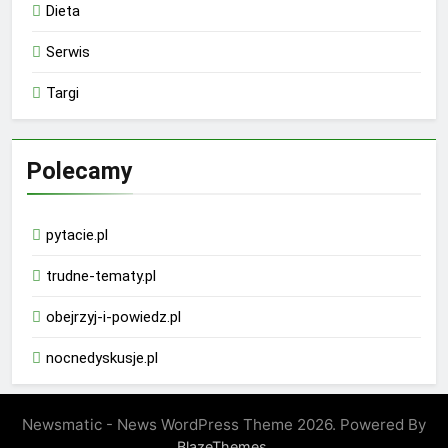
Dieta
Serwis
Targi
Polecamy
pytacie.pl
trudne-tematy.pl
obejrzyj-i-powiedz.pl
nocnedyskusje.pl
Newsmatic - News WordPress Theme 2026. Powered By
.
BlazeThemes