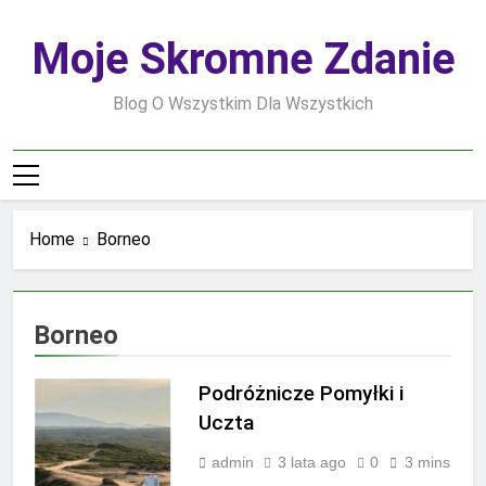
Skip
to
Moje Skromne Zdanie
content
Blog O Wszystkim Dla Wszystkich
Home
Borneo
Borneo
Podróżnicze Pomyłki i
Uczta
admin
3 lata ago
0
3 mins