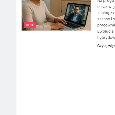
Na progu 
coraz więc
zdalną z 
szanse i 
pracownik
BLOG
Ewolucja
hybrydo
Czytaj wię