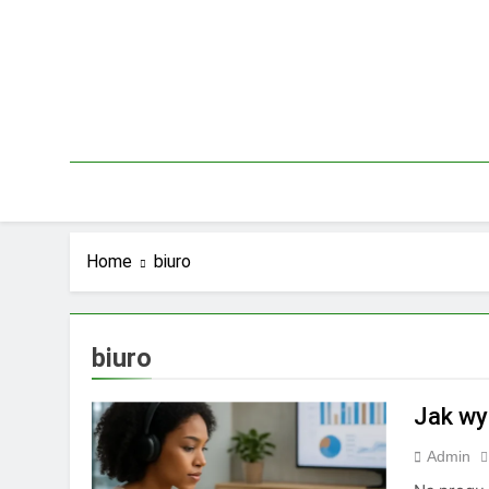
Skip
to
content
Home
biuro
biuro
Jak wy
Admin