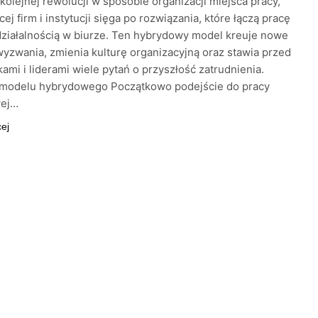
kolejnej rewolucji w sposobie organizacji miejsca pracy,
ej firm i instytucji sięga po rozwiązania, które łączą pracę
działalnością w biurze. Ten hybrydowy model kreuje nowe
wyzwania, zmienia kulturę organizacyjną oraz stawia przed
ami i liderami wiele pytań o przyszłość zatrudnienia.
 modelu hybrydowego Początkowo podejście do pracy
wej…
cej