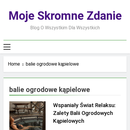
Skip
to
Moje Skromne Zdanie
content
Blog O Wszystkim Dla Wszystkich
Home
balie ogrodowe kąpielowe
balie ogrodowe kąpielowe
Wspaniały Świat Relaksu:
Zalety Balii Ogrodowych
Kąpielowych