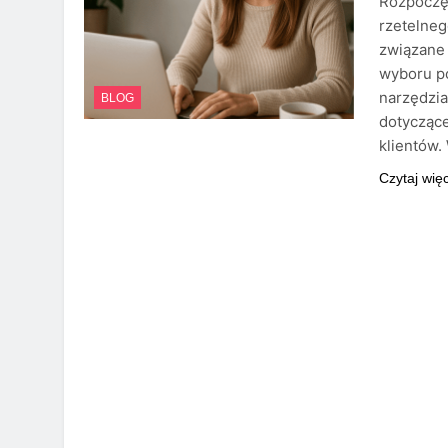
Rozpoczęc
rzetelneg
związane 
wyboru po
narzędzia
BLOG
dotycząc
klientów
Czytaj wię