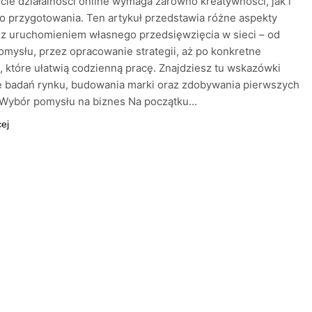
ie działalności online wymaga zarówno kreatywności, jak i
o przygotowania. Ten artykuł przedstawia różne aspekty
z uruchomieniem własnego przedsięwzięcia w sieci – od
mysłu, przez opracowanie strategii, aż po konkretne
, które ułatwią codzienną pracę. Znajdziesz tu wskazówki
e badań rynku, budowania marki oraz zdobywania pierwszych
. Wybór pomysłu na biznes Na początku…
cej