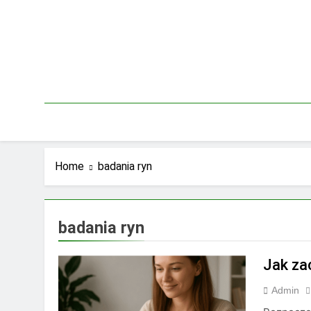
Skip
to
content
Home
badania ryn
badania ryn
Jak za
Admin