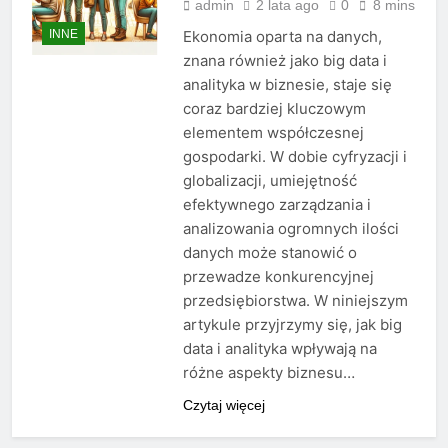
admin
2 lata ago
0
8 mins
INNE
Ekonomia oparta na danych,
znana również jako big data i
analityka w biznesie, staje się
coraz bardziej kluczowym
elementem współczesnej
gospodarki. W dobie cyfryzacji i
globalizacji, umiejętność
efektywnego zarządzania i
analizowania ogromnych ilości
danych może stanowić o
przewadze konkurencyjnej
przedsiębiorstwa. W niniejszym
artykule przyjrzymy się, jak big
data i analityka wpływają na
różne aspekty biznesu…
Czytaj więcej