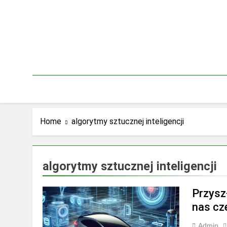
Skip
to
content
Home
algorytmy sztucznej inteligencji
algorytmy sztucznej inteligencji
Przysz
nas cz
Admin