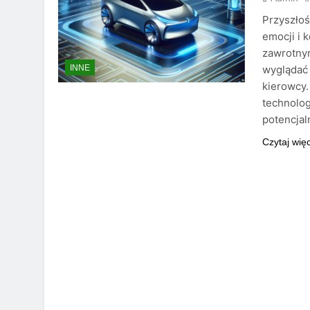
Przyszłoś
emocji i 
zawrotnym
wyglądać 
INNE
kierowcy.
technolog
potencja
Czytaj wię